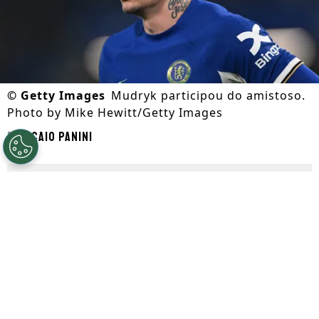
©
Getty Images
Mudryk participou do amistoso.
Photo by Mike Hewitt/Getty Images
Por
Caio Panini
Segue a gente no Google!
Em meio a mais uma
janela de
transferência
movimentada, o
Chelsea
conta com o retorno inesperado de
Mykhailo Mudryk
. Após um acordo em