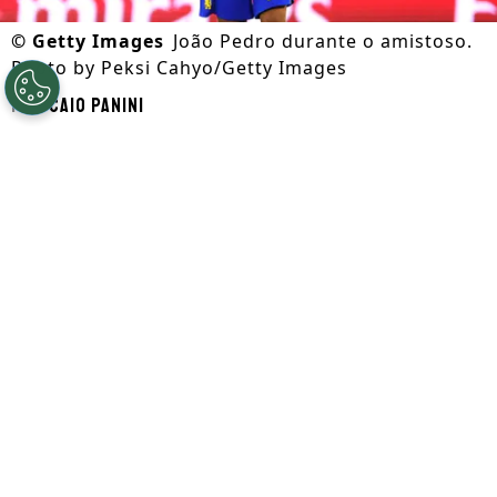
©
Getty Images
João Pedro durante o amistoso.
Photo by Peksi Cahyo/Getty Images
Por
Caio Panini
Segue a gente no Google!
João Pedro
não fez parte do elenco da
Seleção Brasileira
na
Copa do Mundo de
2026
. Entretanto, o cenário é
completamente diferente no
Chelsea
,
onde ganha ainda mais a confiança no
ataque.