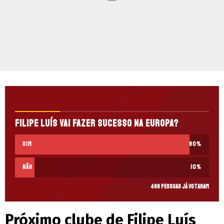
Filipe Luís vai fazer sucesso na Europa?
Sim
90
%
Não
10
%
466 pessoas já votaram
Próximo clube de Filipe Luís