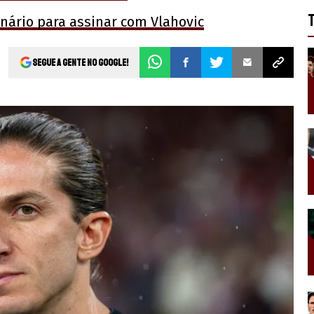
onário para assinar com Vlahovic
Segue a gente no Google!