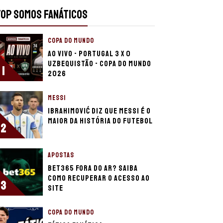
TOP SOMOS FANÁTICOS
COPA DO MUNDO
Ao Vivo - Portugal 3 x 0
Uzbequistão - Copa do Mundo
1
2026
MESSI
Ibrahimović diz que Messi é o
maior da história do futebol
2
APOSTAS
bet365 fora do ar? Saiba
como recuperar o acesso ao
3
site
COPA DO MUNDO