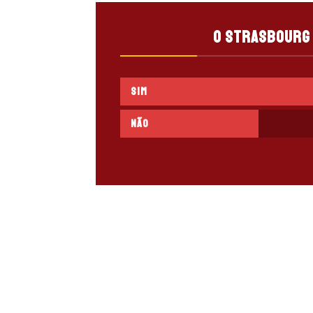
O Strasbourg 
Sim
Não