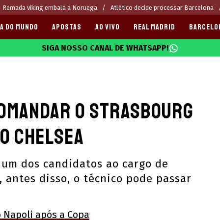
Remada viking embala a Noruega
Atlético decide processar Barcelona
A DO MUNDO
APOSTAS
AO VIVO
REAL MADRID
BARCELO
SIGA NOSSO CANAL DE WHATSAPP!
025
 comandar o Strasbourg
 o Chelsea
 um dos candidatos ao cargo de
, antes disso, o técnico pode passar
o Napoli após a Copa