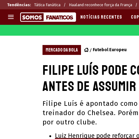
Tendências
:
Tática Fanática
Haaland reconhece força da França
NOTÍCIAS RECENTES
COP
EUROPA
APOSTAS
CHAMPIONS LEAGUE
Melhores sites de apostas 2
MERCADO DA BOLA
Futebol Europeu
LIGUE 1
Últimas
Filipe Luís pode
LA LIGA
CASAS DE APOSTAS
PREMIER LEAGUE
CÓDIGOS e OFERTAS
antes de assumir
SERIE A
APPS
BUNDESLIGA
RANKINGS
Filipe Luís é apontado como
LIGA PORTUGUESA
treinador do Chelsea. Porém
EUROPA LEAGUE
por outro clube.
Luiz Henrique pode reforçar 