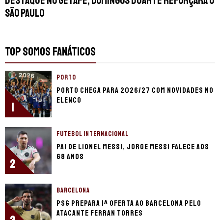
Destaque no Getafe, Domingos Duarte reforçará o
São Paulo
TOP SOMOS FANÁTICOS
PORTO
Porto chega para 2026/27 com novidades no
elenco
1
FUTEBOL INTERNACIONAL
Pai de Lionel Messi, Jorge Messi falece aos
68 anos
2
BARCELONA
PSG prepara 1ª oferta ao Barcelona pelo
atacante Ferran Torres