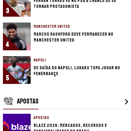
Ferran Torres vê no PSG a chance de se
tornar protagonista
3
MANCHESTER UNITED
Marcus Rashford deve permanecer no
Manchester United
4
NAPOLI
De saída do Napoli, Lukaku topa jogar no
Fenerbahçe
5
APOSTAS
APOSTAS
Blaze 2026: mercados, recursos e