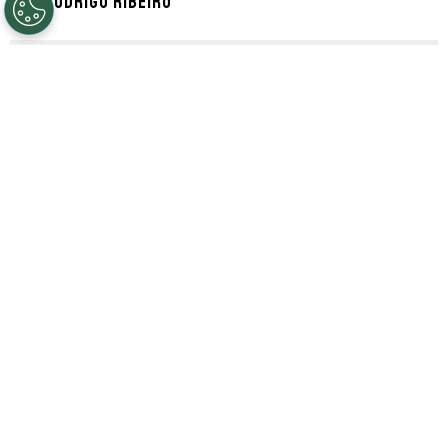
Por
Rodrigo Ribeiro
Segue a gente no Google!
De acordo com informações apuradas pelo
Speedline, o Paris Saint-Germain ofereceu
€115 milhões (R$ 675,5 milhões na cotação
atual)
ao Real Madrid para contratar o
meia turco Arda Güler.
A possível transferência pode beneficiar
também o Fenerbahçe, que
detém uma
cláusula de 20% sobre uma futura
transferência do jogador.
Agora, as partes