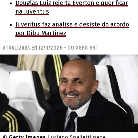
Douglas Luiz rejeita Everton e quer ficar
na Juventus
Juventus faz análise e desiste do acordo
por Dibu Martínez
Atualizada em
12/11/2025 - 00:38hs BRT
©
Getty Images
Luciano Spalletti pede