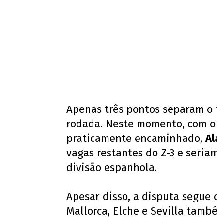
Apenas três pontos separam o 1
rodada. Neste momento, com 
praticamente encaminhado,
Al
vagas restantes do Z-3 e seria
divisão espanhola.
Apesar disso, a disputa segue
Mallorca, Elche e Sevilla ta