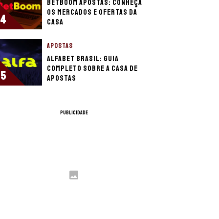
BetBoom apostas: conheça
os mercados e ofertas da
4
casa
APOSTAS
Alfabet Brasil: guia
completo sobre a casa de
5
apostas
PUBLICIDADE