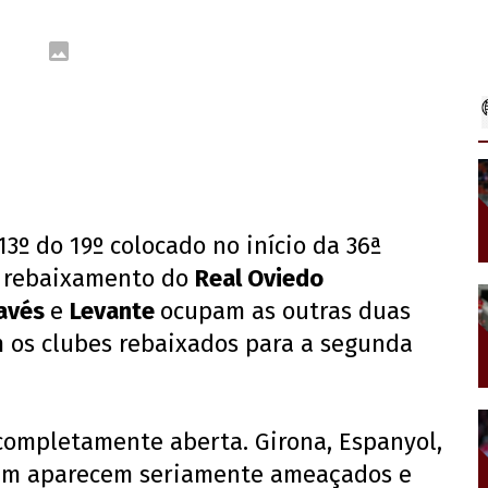
3º do 19º colocado no início da 36ª
o rebaixamento do
Real Oviedo
avés
e
Levante
ocupam as outras duas
m os clubes rebaixados para a segunda
 completamente aberta. Girona, Espanyol,
mbém aparecem seriamente ameaçados e