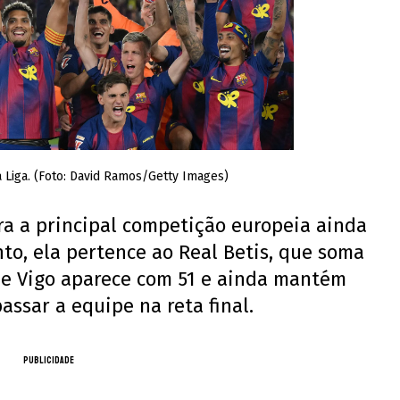
 Liga. (Foto: David Ramos/Getty Images)
ra a principal competição europeia ainda
o, ela pertence ao Real Betis, que soma
 de Vigo aparece com 51 e ainda mantém
ssar a equipe na reta final.
PUBLICIDADE