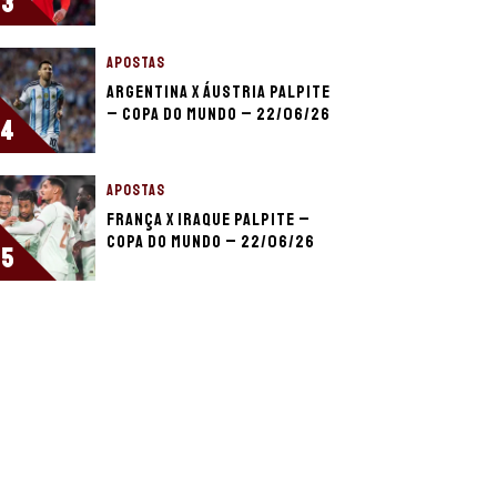
3
APOSTAS
Argentina x Áustria palpite
– Copa do Mundo – 22/06/26
4
APOSTAS
França x Iraque palpite –
Copa do Mundo – 22/06/26
5