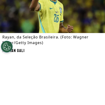
Rayan, da Seleção Brasileira. (Foto: Wagner
Meier/Getty Images)
Por
Ian Gali
Segue a gente no Google!
Rayan
entrou no radar do
Al-Hilal,
da
Arábia Saudita. Segundo informações do
GE, o clube definiu a saída de
Malcom
e