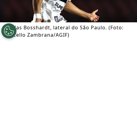
Nicolas Bosshardt, lateral do São Paulo. (Foto:
Marcello Zambrana/AGIF)
Por
Ian Gali
Segue a gente no Google!
Após se envolver em um acidente de
trânsito que resultou na morte de um
idoso de 84 anos, o lateral
Nicolas
Bosshardt
, de 19 anos, segue
normalmente no radar da
seleção da