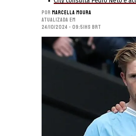
City consulta Pedro Neto e a
Por
Marcella Moura
Atualizada em
24/10/2024 - 09:51hs BRT