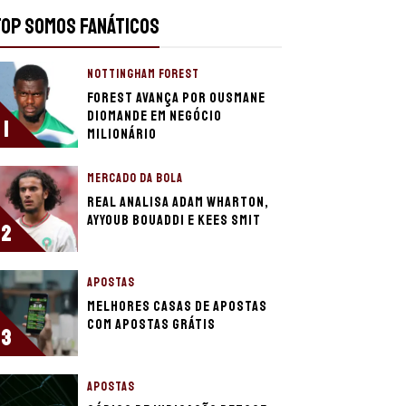
TOP SOMOS FANÁTICOS
NOTTINGHAM FOREST
Forest avança por Ousmane
Diomande em negócio
1
milionário
MERCADO DA BOLA
Real analisa Adam Wharton,
Ayyoub Bouaddi e Kees Smit
2
APOSTAS
Melhores casas de apostas
com apostas grátis
3
APOSTAS