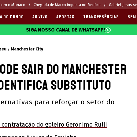
 com o Monaco
Chegada de Marco impacta no Benfica
Gabriel Jesus s
A DO MUNDO
AO VIVO
APOSTAS
TRANSFERÊNCIAS
REAL
SIGA NOSSO CANAL DE WHATSAPP!
025
peu
Manchester City
pode sair do Manchester
identifica substituto
ernativas para reforçar o setor do
contratação do goleiro Geronimo Rulli