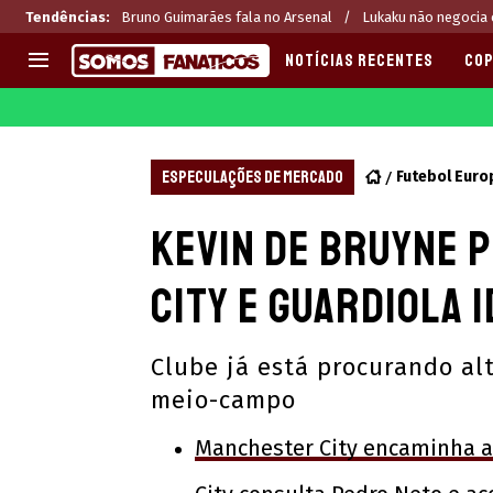
Tendências
:
Bruno Guimarães fala no Arsenal
Lukaku não negocia
NOTÍCIAS RECENTES
COP
EUROPA
APOSTAS
CHAMPIONS LEAGUE
Melhores sites de apostas 2
ESPECULAÇÕES DE MERCADO
Futebol Euro
LIGUE 1
Últimas
Kevin De Bruyne 
LA LIGA
CASAS DE APOSTAS
PREMIER LEAGUE
CÓDIGOS e OFERTAS
City e Guardiola 
SERIE A
APPS
BUNDESLIGA
RANKINGS
Clube já está procurando alt
LIGA PORTUGUESA
meio-campo
EUROPA LEAGUE
Manchester City encaminha a 