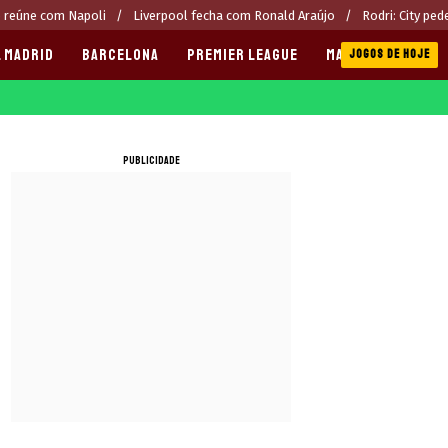
e reúne com Napoli
Liverpool fecha com Ronald Araújo
Rodri: City pe
 MADRID
BARCELONA
PREMIER LEAGUE
MANCHESTER CITY
JOGOS DE HOJE
PUBLICIDADE