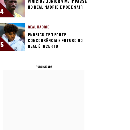
Vinicius Júnior vive impasse
no Real Madrid e pode sair
4
REAL MADRID
Endrick tem forte
concorrência e futuro no
5
Real é incerto
PUBLICIDADE