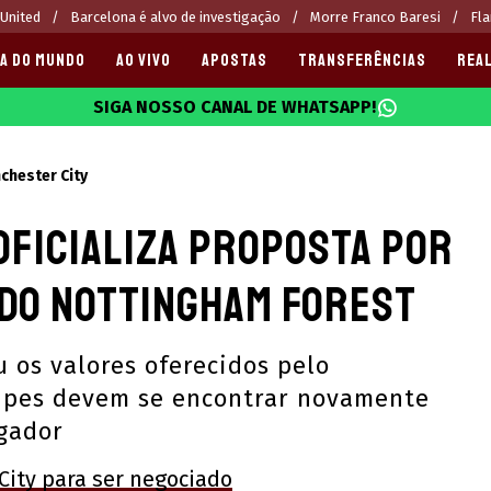
 United
Barcelona é alvo de investigação
Morre Franco Baresi
Fla
A DO MUNDO
AO VIVO
APOSTAS
TRANSFERÊNCIAS
REAL
SIGA NOSSO CANAL DE WHATSAPP!
025
chester City
oficializa proposta por
 do Nottingham Forest
 os valores oferecidos pelo
ipes devem se encontrar novamente
ogador
ity para ser negociado