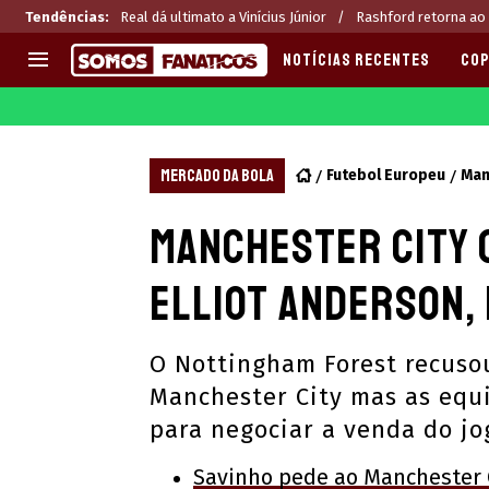
Tendências
:
Real dá ultimato a Vinícius Júnior
Rashford retorna ao
NOTÍCIAS RECENTES
COP
EUROPA
APOSTAS
CHAMPIONS LEAGUE
Melhores sites de apostas 2
MERCADO DA BOLA
Futebol Europeu
Man
LIGUE 1
Últimas
Manchester City 
LA LIGA
CASAS DE APOSTAS
PREMIER LEAGUE
CÓDIGOS e OFERTAS
Elliot Anderson,
SERIE A
APPS
BUNDESLIGA
RANKINGS
O Nottingham Forest recusou
LIGA PORTUGUESA
Manchester City mas as equ
EUROPA LEAGUE
para negociar a venda do j
Savinho pede ao Manchester C