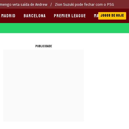
mengo veta saída de Andrew
Zion Suzuki pode fechar com o PSG
 MADRID
BARCELONA
PREMIER LEAGUE
MANCHESTER CITY
JOGOS DE HOJE
PUBLICIDADE