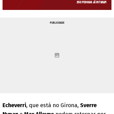
250 pessoas já votaram
PUBLICIDADE
Echeverri
, que está no Girona,
Sverre