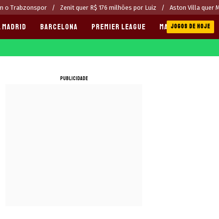
om o Trabzonspor
Zenit quer R$ 176 milhões por Luiz
Aston Villa quer 
 MADRID
BARCELONA
PREMIER LEAGUE
MANCHESTER CITY
JOGOS DE HOJE
PUBLICIDADE