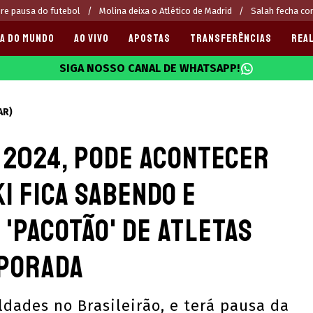
re pausa do futebol
Molina deixa o Atlético de Madrid
Salah fecha c
A DO MUNDO
AO VIVO
APOSTAS
TRANSFERÊNCIAS
REAL
SIGA NOSSO CANAL DE WHATSAPP!
025
AR)
 2024, pode acontecer
i fica sabendo e
 'pacotão' de atletas
mporada
ldades no Brasileirão, e terá pausa da