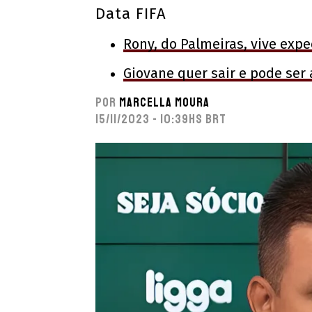
Data FIFA
Rony, do Palmeiras, vive expe
Giovane quer sair e pode ser
Por
Marcella Moura
15/11/2023 - 10:39hs BRT