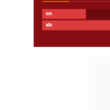
Sim
Não