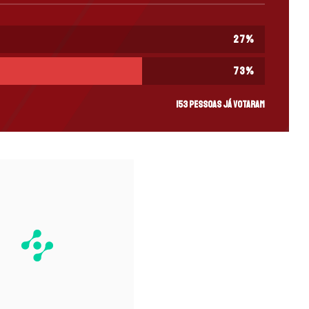
27
%
73
%
153 pessoas já votaram