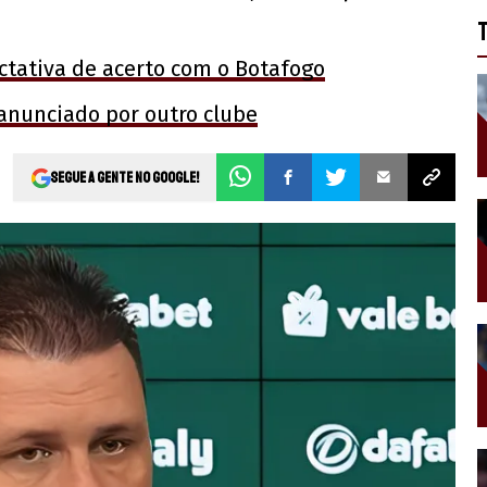
ctativa de acerto com o Botafogo
 anunciado por outro clube
Segue a gente no Google!