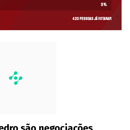
3
%
420 pessoas já votaram
Pedro são negociações