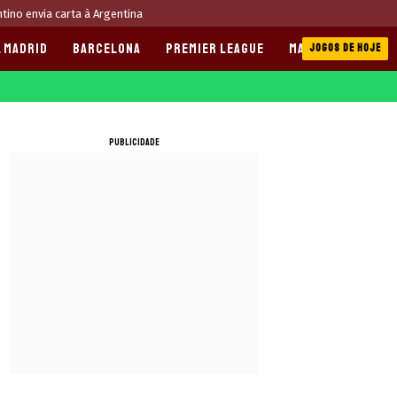
ntino envia carta à Argentina
 MADRID
BARCELONA
PREMIER LEAGUE
MANCHESTER CITY
JOGOS DE HOJE
PUBLICIDADE