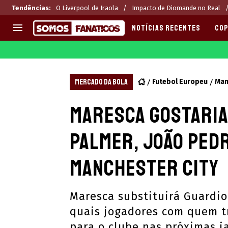
Tendências
:
O Liverpool de Iraola
Impacto de Diomande no Real
NOTÍCIAS RECENTES
COP
EUROPA
APOSTAS
CHAMPIONS LEAGUE
Melhores sites de apostas 2
MERCADO DA BOLA
Futebol Europeu
Man
LIGUE 1
Últimas
Maresca gostaria
LA LIGA
CASAS DE APOSTAS
PREMIER LEAGUE
CÓDIGOS e OFERTAS
Palmer, João Pedr
SERIE A
APPS
BUNDESLIGA
RANKINGS
Manchester City
LIGA PORTUGUESA
EUROPA LEAGUE
Maresca substituirá Guardio
quais jogadores com quem t
para o clube nas próximas j