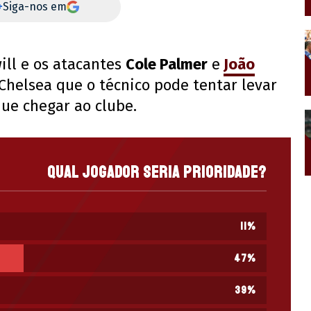
+
Siga-nos em
will e os atacantes
Cole Palmer
e
João
Chelsea que o técnico pode tentar levar
que chegar ao clube.
Qual jogador seria prioridade?
11
%
47
%
39
%