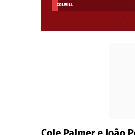
Colwill
Cole Palmer e João 