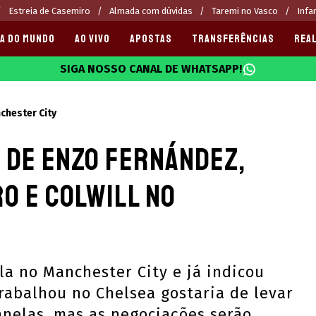
Estreia de Casemiro
Almada com dúvidas
Taremi no Vasco
Infa
A DO MUNDO
AO VIVO
APOSTAS
TRANSFERÊNCIAS
REAL
SIGA NOSSO CANAL DE WHATSAPP!
025
chester City
 de Enzo Fernández,
o e Colwill no
la no Manchester City e já indicou
rabalhou no Chelsea gostaria de levar
anelas, mas as negociações serão