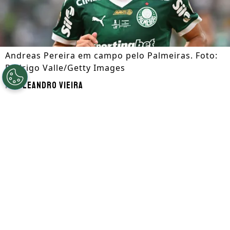
Andreas Pereira em campo pelo Palmeiras. Foto:
Rodrigo Valle/Getty Images
Por
Leandro Vieira
Segue a gente no Google!
O
Palmeiras
faz um grande ano no
futebol
brasileiro
e muito desse sucesso passa
pelos pés de Andreas Pereira. Com o bom
desempenho, o meio-campista também
voltou a ser assunto no mercado,