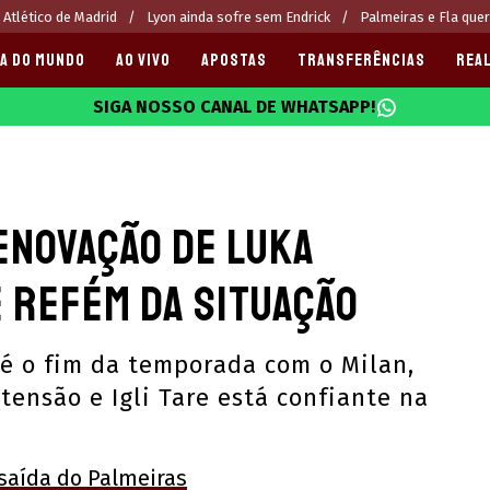
 Atlético de Madrid
Lyon ainda sofre sem Endrick
Palmeiras e Fla que
A DO MUNDO
AO VIVO
APOSTAS
TRANSFERÊNCIAS
REAL
SIGA NOSSO CANAL DE WHATSAPP!
025
enovação de Luka
 refém da situação
é o fim da temporada com o Milan,
ensão e Igli Tare está confiante na
saída do Palmeiras