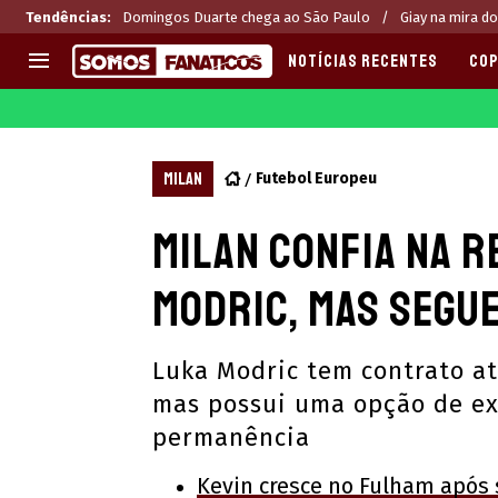
Tendências
:
Domingos Duarte chega ao São Paulo
Giay na mira do
NOTÍCIAS RECENTES
COP
EUROPA
APOSTAS
CHAMPIONS LEAGUE
Melhores sites de apostas 2
MILAN
Futebol Europeu
LIGUE 1
Últimas
Milan confia na r
LA LIGA
CASAS DE APOSTAS
PREMIER LEAGUE
CÓDIGOS e OFERTAS
Modric, mas segue
SERIE A
APPS
BUNDESLIGA
RANKINGS
Luka Modric tem contrato at
LIGA PORTUGUESA
mas possui uma opção de ext
EUROPA LEAGUE
permanência
Kevin cresce no Fulham após 