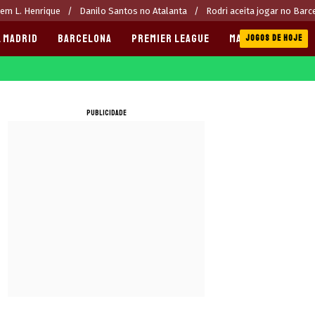
rem L. Henrique
Danilo Santos no Atalanta
Rodri aceita jogar no Barc
 MADRID
BARCELONA
PREMIER LEAGUE
MANCHESTER CITY
JOGOS DE HOJE
PUBLICIDADE