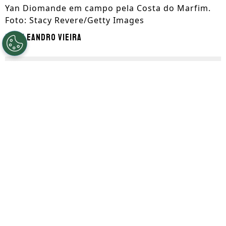
Yan Diomande em campo pela Costa do Marfim.
Foto: Stacy Revere/Getty Images
Por
Leandro Vieira
Segue a gente no Google!
O
Real Madrid
está perto de acertar a
contratação de
Yan Diomande
. De acordo
com o jornalista Matteo Moretto, o
atacante já deu sinal verde ao time
merengue, que acelerou as negociações
junto ao
RB Leipzig
.
Com isso, outro jogador do setor pode ser