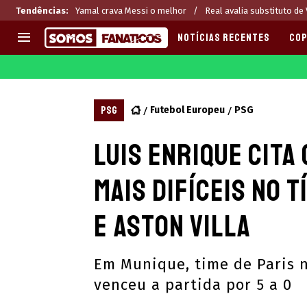
Tendências
:
Yamal crava Messi o melhor
Real avalia substituto de V
NOTÍCIAS RECENTES
COP
EUROPA
APOSTAS
CHAMPIONS LEAGUE
Melhores sites de apostas 2
PSG
Futebol Europeu
PSG
LIGUE 1
Últimas
Luis Enrique cita
LA LIGA
CASAS DE APOSTAS
PREMIER LEAGUE
CÓDIGOS e OFERTAS
mais difíceis no t
SERIE A
APPS
BUNDESLIGA
RANKINGS
e Aston Villa
LIGA PORTUGUESA
EUROPA LEAGUE
Em Munique, time de Paris 
venceu a partida por 5 a 0