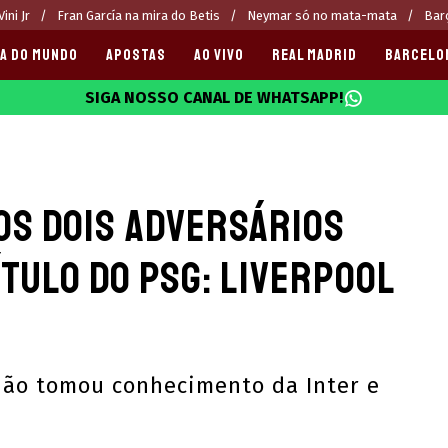
ini Jr
Fran García na mira do Betis
Neymar só no mata-mata
Bar
A DO MUNDO
APOSTAS
AO VIVO
REAL MADRID
BARCELO
SIGA NOSSO CANAL DE WHATSAPP!
025
 os dois adversários
ítulo do PSG: Liverpool
não tomou conhecimento da Inter e