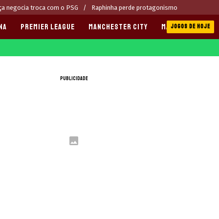
ça negocia troca com o PSG
Raphinha perde protagonismo
NA
PREMIER LEAGUE
MANCHESTER CITY
MANCHESTER UNI
JOGOS DE HOJE
PUBLICIDADE