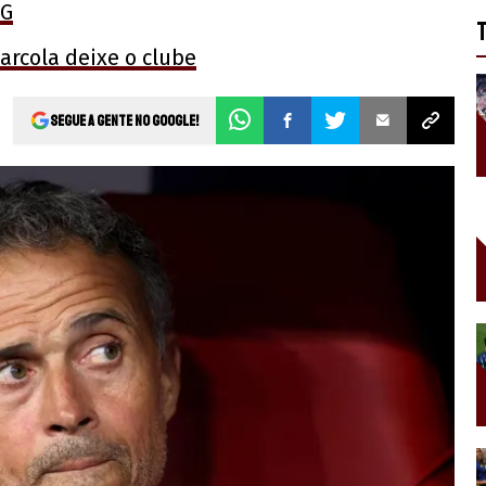
SG
arcola deixe o clube
Segue a gente no Google!