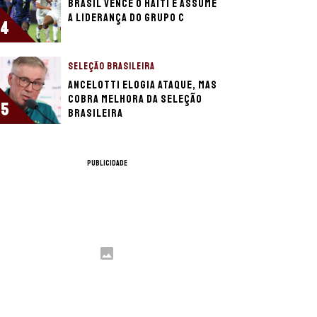
Brasil vence o Haiti e assume
a liderança do Grupo C
4
SELEÇÃO BRASILEIRA
Ancelotti elogia ataque, mas
cobra melhora da Seleção
5
Brasileira
PUBLICIDADE