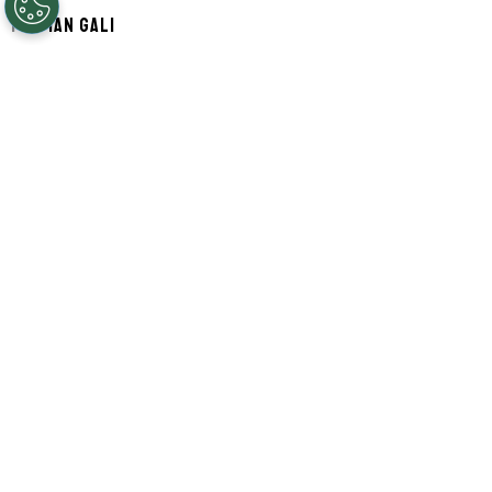
Por
Ian Gali
Segue a gente no Google!
Rayan
entrou no radar do
Al-Hilal,
da
Arábia Saudita. Segundo informações do
GE, o clube definiu a saída de
Malcom
e
quer o atacante do Bournemouth como
substituto. No entanto, uma transferência
neste momento pode ser prejudicial não
apenas para sua evolução individual, mas
também para sua continuidade na
Seleção Brasileira
.