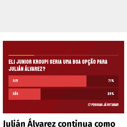
Eli Junior Kroupi seria uma boa opção para
Julián Álvarez?
Sim
71
%
Não
29
%
17 pessoas já votaram
Julián Álvarez continua como