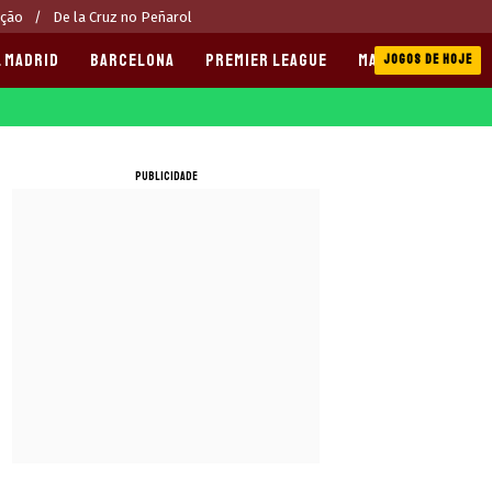
eção
De la Cruz no Peñarol
 MADRID
BARCELONA
PREMIER LEAGUE
MANCHESTER CITY
JOGOS DE HOJE
PUBLICIDADE