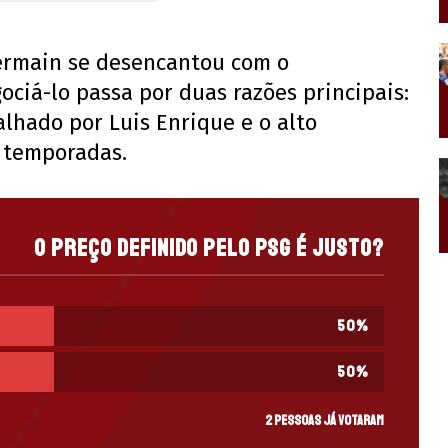
Germain se desencantou com o
ociá-lo passa por duas razões principais:
lhado por Luis Enrique e o alto
 temporadas.
O preço definido pelo PSG é justo?
50
%
50
%
2 pessoas já votaram