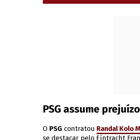
PSG assume prejuízo
O
PSG
contratou
Randal Kolo 
se destacar pelo Eintracht Fra