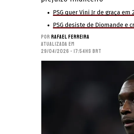
PSG quer Vini Jr de graça em 
PSG desiste de Diomande e cr
Por
Rafael Ferreira
Atualizada em
29/04/2026 - 17:54hs BRT