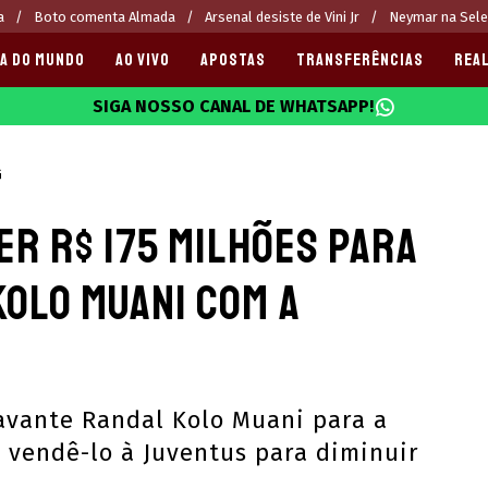
a
Boto comenta Almada
Arsenal desiste de Vini Jr
Neymar na Sel
A DO MUNDO
AO VIVO
APOSTAS
TRANSFERÊNCIAS
REAL
SIGA NOSSO CANAL DE WHATSAPP!
025
G
r R$ 175 milhões para
Kolo Muani com a
avante Randal Kolo Muani para a
 vendê-lo à Juventus para diminuir