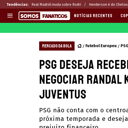
Tendências
:
Real Madrid muda sobre Rodri
Henderson é do Chelse
NOTÍCIAS RECENTES
COP
EUROPA
APOSTAS
CHAMPIONS LEAGUE
Melhores sites de apostas 2
MERCADO DA BOLA
Futebol Europeu
PS
LIGUE 1
Últimas
PSG deseja recebe
LA LIGA
CASAS DE APOSTAS
PREMIER LEAGUE
CÓDIGOS e OFERTAS
negociar Randal 
SERIE A
APPS
BUNDESLIGA
RANKINGS
Juventus
LIGA PORTUGUESA
EUROPA LEAGUE
PSG não conta com o centro
próxima temporada e deseja
prejuízo financeiro