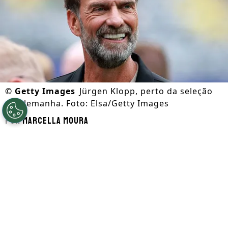
©
Getty Images
Jürgen Klopp, perto da seleção
da Alemanha. Foto: Elsa/Getty Images
Por
Marcella Moura
Segue a gente no Google!
Jürgen Klopp
está muito perto de finalizar
seu acordo e ser anunciado como o novo
técnico da Alemanha. Segundo