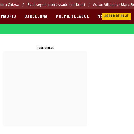
 mira Chiesa
Real segue interessado em Rodri
Aston Villa quer Marc B
 MADRID
BARCELONA
PREMIER LEAGUE
MANCHESTER CITY
JOGOS DE HOJE
PUBLICIDADE