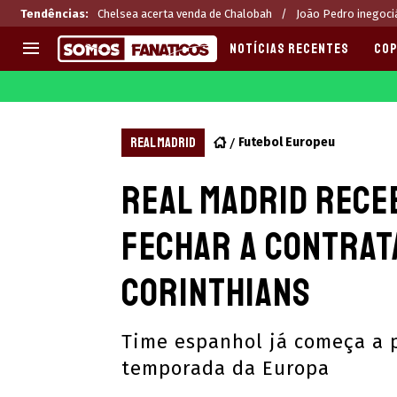
Tendências
:
Chelsea acerta venda de Chalobah
João Pedro inegoci
NOTÍCIAS RECENTES
COP
EUROPA
APOSTAS
CHAMPIONS LEAGUE
Melhores sites de apostas 2
REAL MADRID
Futebol Europeu
LIGUE 1
Últimas
Real Madrid receb
LA LIGA
CASAS DE APOSTAS
PREMIER LEAGUE
CÓDIGOS e OFERTAS
fechar a contrat
SERIE A
APPS
BUNDESLIGA
RANKINGS
Corinthians
LIGA PORTUGUESA
EUROPA LEAGUE
Time espanhol já começa a p
temporada da Europa