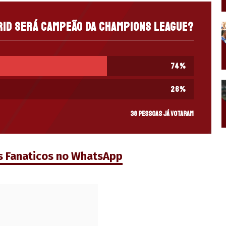
rid será campeão da Champions League?
74
%
26
%
38 pessoas já votaram
s Fanaticos no WhatsApp