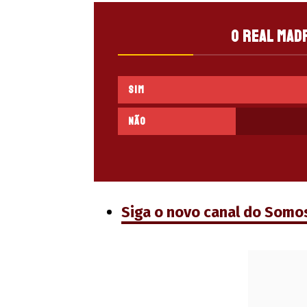
O Real Mad
Sim
Não
Siga o novo canal do Somo