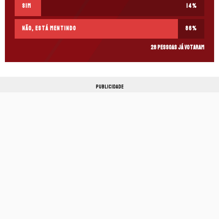
Sim
14
%
Não, está mentindo
86
%
28 pessoas já votaram
PUBLICIDADE