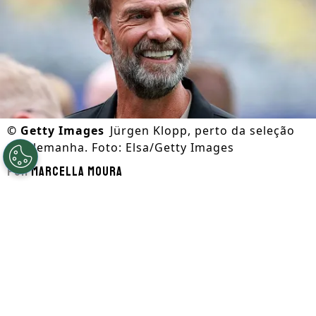
©
Getty Images
Jürgen Klopp, perto da seleção
da Alemanha. Foto: Elsa/Getty Images
Por
Marcella Moura
Segue a gente no Google!
Jürgen Klopp
está muito perto de finalizar
seu acordo e ser anunciado como o novo