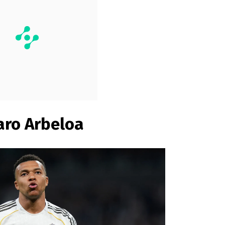
aro Arbeloa