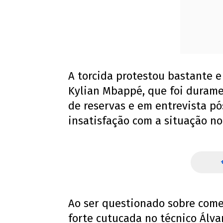
A torcida protestou bastante 
Kylian Mbappé, que foi duram
de reservas e em entrevista p
insatisfação com a situação no
Ao ser questionado sobre come
forte cutucada no técnico Álva