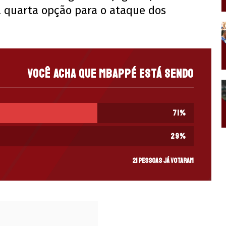
a quarta opção para o ataque dos
Você acha que Mbappé está sendo
71
%
29
%
21 pessoas já votaram