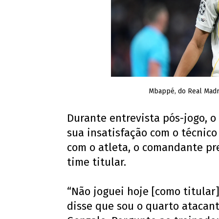
Mbappé, do Real Madri
Durante entrevista pós-jogo, 
sua insatisfação com o técnico
com o atleta, o comandante pr
time titular.
“Não joguei hoje [como titular
disse que sou o quarto atacant