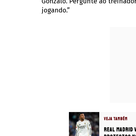
Gonzalo. Pergunte ao treinado
jogando.”
VEJA TAMBÉM
Real Madrid v