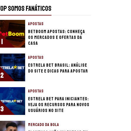
TOP SOMOS FANÁTICOS
APOSTAS
BetBoom apostas: conheça
os mercados e ofertas da
1
casa
APOSTAS
Estrela Bet Brasil: análise
do site e dicas para apostar
2
APOSTAS
Estrela Bet para iniciantes:
veja os recursos para novos
3
usuários no site
MERCADO DA BOLA