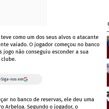
e teve como um dos seus alvos o atacante
ente vaiado. O jogador começou no banco
ós jogo não conseguiu esconder a sua
 clube.
+
Siga-nos em
çar no banco de reservas, ele deu uma
ro Arbeloa. Segundo o jogador, o