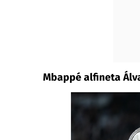
Mbappé alfineta Álv