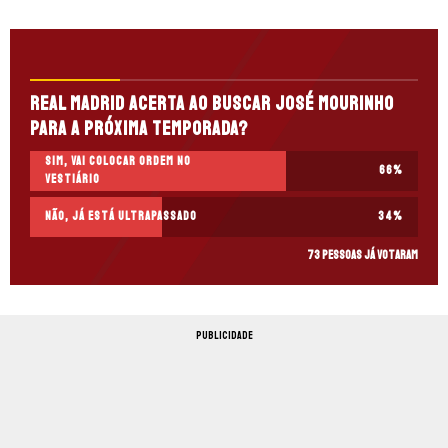
Real Madrid acerta ao buscar José Mourinho
para a próxima temporada?
Sim, vai colocar ordem no
66
%
vestiário
Não, já está ultrapassado
34
%
73 pessoas já votaram
PUBLICIDADE