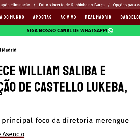
 após eliminação
Futuro incerto de Raphinha no Barça
Opções para v
A DO MUNDO
APOSTAS
AO VIVO
REAL MADRID
BARCELO
SIGA NOSSO CANAL DE WHATSAPP!
025
l Madrid
ce William Saliba e
ção de Castello Lukeba,
 principal foco da diretoria merengue
e Asencio