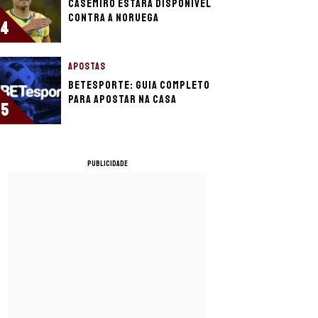
Casemiro estará disponível
contra a Noruega
4
APOSTAS
BETesporte: guia completo
para apostar na casa
5
PUBLICIDADE