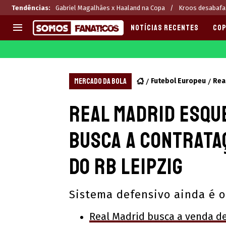
Tendências
:
Gabriel Magalhães x Haaland na Copa
Kroos desabafa
NOTÍCIAS RECENTES
COP
EUROPA
APOSTAS
CHAMPIONS LEAGUE
Melhores sites de apostas 2
MERCADO DA BOLA
Futebol Europeu
Rea
LIGUE 1
Últimas
Real Madrid esque
LA LIGA
CASAS DE APOSTAS
PREMIER LEAGUE
CÓDIGOS e OFERTAS
busca a contrata
SERIE A
APPS
BUNDESLIGA
RANKINGS
do RB Leipzig
LIGA PORTUGUESA
EUROPA LEAGUE
Sistema defensivo ainda é o
Real Madrid busca a venda d