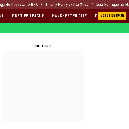
aga de Paquetá no BRA
Thierry Henry exalta Olise
Luiz Henrique no 
NA
PREMIER LEAGUE
MANCHESTER CITY
MANCHESTER UNI
JOGOS DE HOJE
PUBLICIDADE