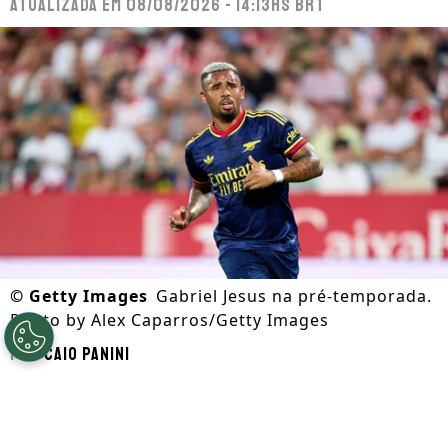
Atualizada em
08/08/2026 - 14:13hs BRT
©
Getty Images
Gabriel Jesus na pré-temporada.
Photo by Alex Caparros/Getty Images
Por
Caio Panini
Segue a gente no Google!