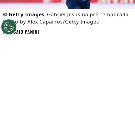
©
Getty Images
Gabriel Jesus na pré-temporada.
Photo by Alex Caparros/Getty Images
Por
Caio Panini
Segue a gente no Google!
Gabriel Jesus
pode se tornar um dos
personagens na atual janela de
transferências. Com futuro incerto no
Arsenal
, o
atacante entrou na mira do
Napoli
e, nos bastidores, os clubes dão um
passo importante.