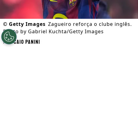
©
Getty Images
Zagueiro reforça o clube inglês.
Photo by Gabriel Kuchta/Getty Images
Por
Caio Panini
Segue a gente no Google!
O
Barcelona
conta com dias movimentados
no mercado da bola.
Ronald Araújo perdeu
espaço na equipe titular
, principalmente
após o desempenho em edições da
UEFA
Champions League
. Agora, o uruguaio