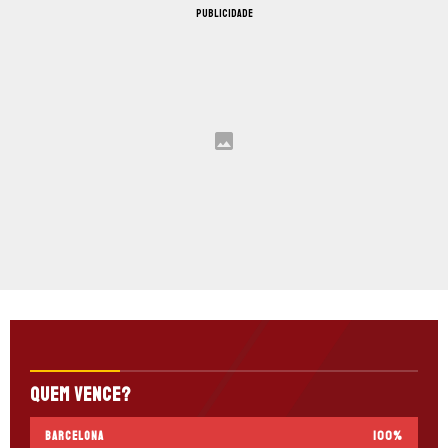
PUBLICIDADE
Quem vence?
Barcelona
100
%