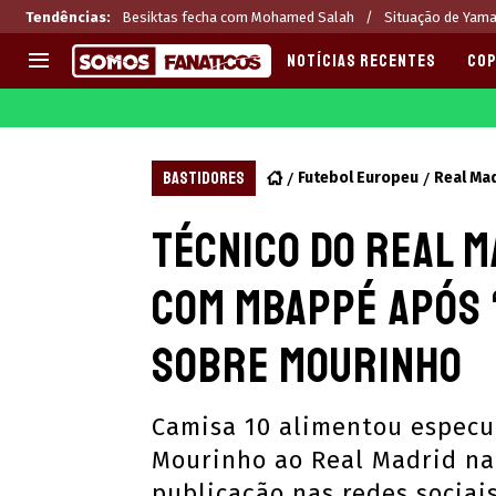
Tendências
:
Besiktas fecha com Mohamed Salah
Situação de Yamal
NOTÍCIAS RECENTES
COP
EUROPA
APOSTAS
CHAMPIONS LEAGUE
Melhores sites de apostas 2
BASTIDORES
Futebol Europeu
Real Ma
LIGUE 1
Últimas
Técnico do Real M
LA LIGA
CASAS DE APOSTAS
PREMIER LEAGUE
CÓDIGOS e OFERTAS
com Mbappé após 
SERIE A
APPS
BUNDESLIGA
RANKINGS
sobre Mourinho
LIGA PORTUGUESA
EUROPA LEAGUE
Camisa 10 alimentou especul
Mourinho ao Real Madrid na
publicação nas redes sociai