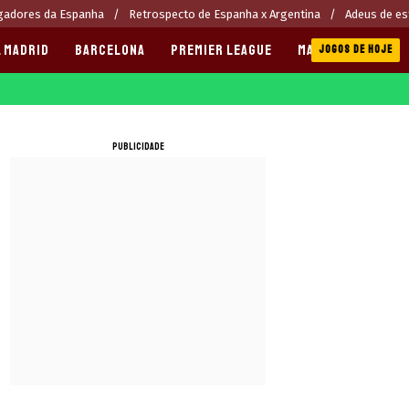
gadores da Espanha
Retrospecto de Espanha x Argentina
Adeus de es
 MADRID
BARCELONA
PREMIER LEAGUE
MANCHESTER CITY
JOGOS DE HOJE
PUBLICIDADE