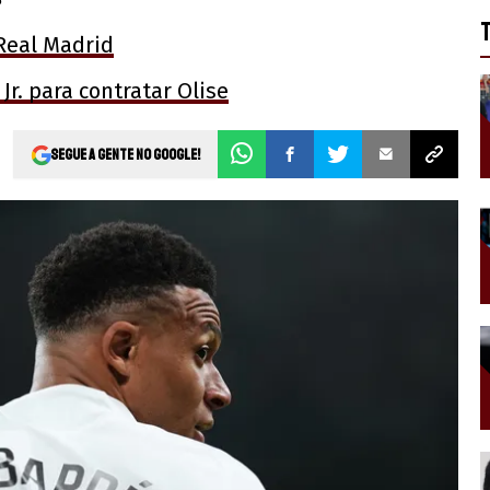
 Real Madrid
Jr. para contratar Olise
Segue a gente no Google!