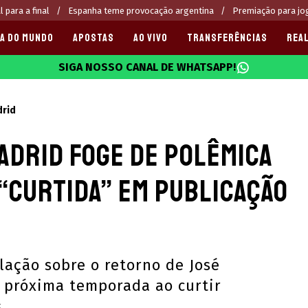
 para a final
Espanha teme provocação argentina
Premiação para jo
A DO MUNDO
APOSTAS
AO VIVO
TRANSFERÊNCIAS
REAL
SIGA NOSSO CANAL DE WHATSAPP!
025
drid
adrid foge de polêmica
“curtida” em publicação
ação sobre o retorno de José
 próxima temporada ao curtir
s