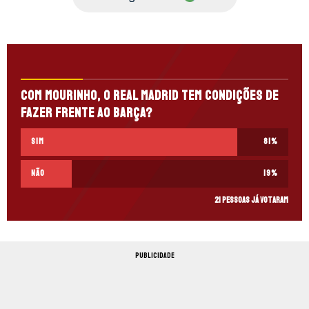
Com Mourinho, o Real Madrid tem condições de
fazer frente ao Barça?
Sim
81
%
Não
19
%
21 pessoas já votaram
PUBLICIDADE