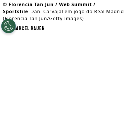
©
Florencia Tan Jun / Web Summit /
Sportsfile
Dani Carvajal em jogo do Real Madrid
(Florencia Tan Jun/Getty Images)
Por
Marcel Rauen
Segue a gente no Google!
O lateral-direito
Dani Carvajal
descarta se
aposentar
após receber a notícia que não
terá seu contrato renovado com o Real
Madrid. O lateral já planeja os próximos
passos na carreira.
Em entrevista à
El Chiringuito TV
, o