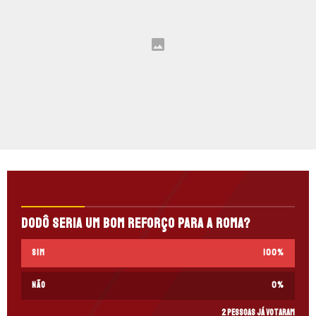
Dodô seria um bom reforço para a Roma?
Sim
100
%
Não
0
%
2 pessoas já votaram