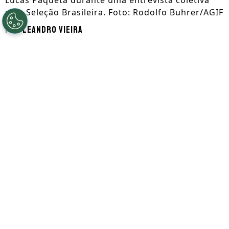
pela Seleção Brasileira. Foto: Rodolfo Buhrer/AGIF
Por
Leandro Vieira
Segue a gente no Google!
Lucas Paquetá
, do
Flamengo
, valorizou-se
com a
Copa do Mundo
mesmo com a
eliminação precoce da
Seleção Brasileira
.
Conforme destacado pelo
Bolavip Brasil
, o
meia entrou no radar de alguns clubes
após a participação no torneio.
Porém, o Flamengo descartou qualquer