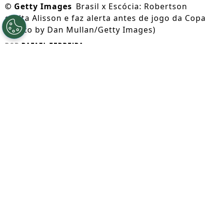
©
Getty Images
Brasil x Escócia: Robertson
exalta Alisson e faz alerta antes de jogo da Copa
(Photo by Dan Mullan/Getty Images)
Por
Rafael Ferreira
Segue a gente no Google!
Andrew Robertson
destacou
Alisson
às
vésperas de
Escócia x Brasil
pela 2ª
rodada da Copa do Mundo. Em entrevista
divulgada pelo Lance!, o companheiro do
goleiro no Liverpool destacou as
qualidades do brasileiro em campo e fora
das quatro linhas.