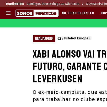
Tendências
:
Domingos Duarte chega ao São Paulo
Giay na mira do
NOTÍCIAS RECENTES
COP
EUROPA
APOSTAS
CHAMPIONS LEAGUE
Melhores sites de apostas 2
REAL MADRID
Futebol Europeu
LIGUE 1
Últimas
Xabi Alonso vai t
LA LIGA
CASAS DE APOSTAS
PREMIER LEAGUE
CÓDIGOS e OFERTAS
futuro, garante 
SERIE A
APPS
BUNDESLIGA
RANKINGS
Leverkusen
LIGA PORTUGUESA
EUROPA LEAGUE
O ex-meio-campista, que est
para trabalhar no clube esp