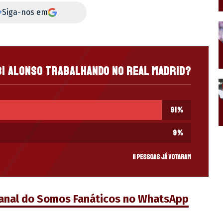
+
Siga-nos em
bi Alonso trabalhando no Real Madrid?
91
%
9
%
11 pessoas já votaram
canal do Somos Fanáticos no WhatsApp