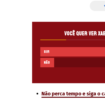
Você quer ver Xa
Sim
Não
Não perca tempo e siga o 