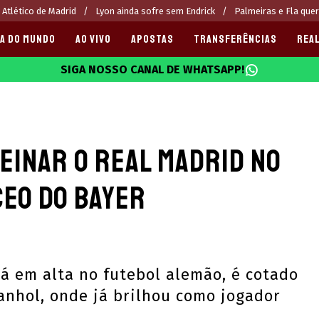
 Atlético de Madrid
Lyon ainda sofre sem Endrick
Palmeiras e Fla que
A DO MUNDO
AO VIVO
APOSTAS
TRANSFERÊNCIAS
REAL
SIGA NOSSO CANAL DE WHATSAPP!
025
reinar o Real Madrid no
CEO do Bayer
á em alta no futebol alemão, é cotado
anhol, onde já brilhou como jogador