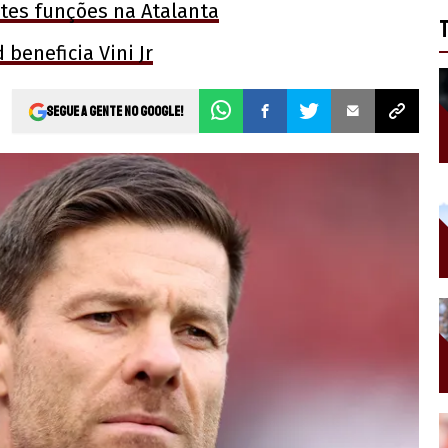
tes funções na Atalanta
beneficia Vini Jr
Segue a gente no Google!