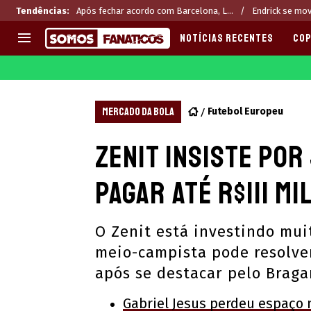
Tendências
:
Após fechar acordo com Barcelona, L...
Endrick se mov
NOTÍCIAS RECENTES
COP
EUROPA
APOSTAS
CHAMPIONS LEAGUE
Melhores sites de apostas 2
MERCADO DA BOLA
Futebol Europeu
LIGUE 1
Últimas
Zenit insiste por
LA LIGA
CASAS DE APOSTAS
PREMIER LEAGUE
CÓDIGOS e OFERTAS
pagar até R$111 m
SERIE A
APPS
BUNDESLIGA
RANKINGS
O Zenit está investindo mui
LIGA PORTUGUESA
meio-campista pode resolve
EUROPA LEAGUE
após se destacar pelo Braga
Gabriel Jesus perdeu espaço 