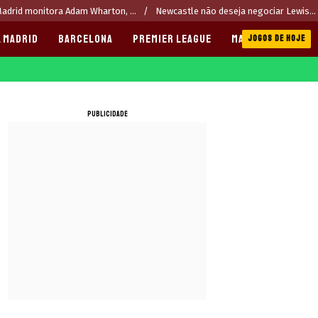
adrid monitora Adam Wharton, ...
Newcastle não deseja negociar Lewis...
 MADRID
BARCELONA
PREMIER LEAGUE
MANCHESTER CITY
JOGOS DE HOJE
PUBLICIDADE