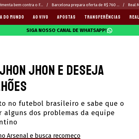
imenta bem contra o F...
Barcelona prepara oferta de R$ 760 ...
Real M
A DO MUNDO
AO VIVO
APOSTAS
TRANSFERÊNCIAS
REAL
SIGA NOSSO CANAL DE WHATSAPP!
025
 Jhon Jhon e deseja
ilhões
to no futebol brasileiro e sabe que o
r alguns dos problemas da equipe
ntino
no Arsenal e busca recomeço