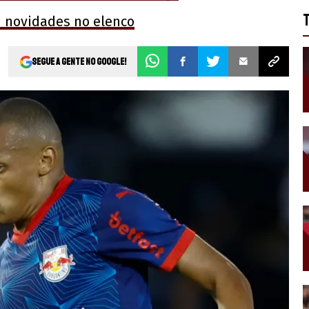
m novidades no elenco
Segue a gente no Google!