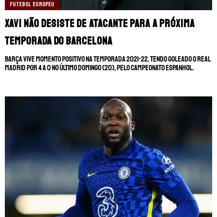
MANCHESTER CITY
🔥 MELHORES SITES DE APOSTAS
FUTEBOL EUROPEU
Xavi não desiste de atacante para a próxima
MANCHESTER UNITED
🎁 BÔNUS PARA APOSTAR
temporada do Barcelona
LIVERPOOL
SUPERBET: DICAS E OFERTAS
Barça vive momento positivo na temporada 2021-22, tendo goleado o Real
Madrid por 4 a 0 no último domingo (20), pelo Campeonato Espanhol.
FLAMENGO
ÚLTIMAS
CORINTHIANS
CASAS DE APOSTAS
PALMEIRAS
CÓDIGOS
PREMIER LEAGUE
APPS
FUTEBOL EUROPEU
RANKINGS
FUTEBOL BRASILEIRO
CAMPEONATOS