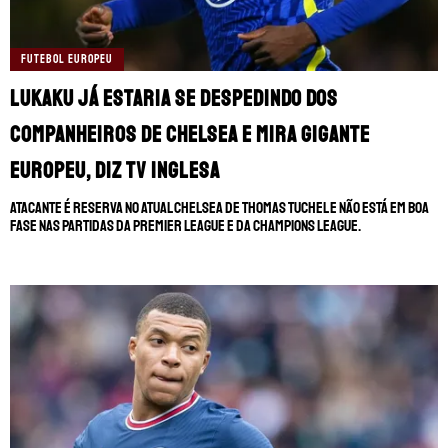
MUNDIAL DE CLUBES
CHAMPIONS LEAGUE
FUTEBOL EUROPEU
Lukaku já estaria se despedindo dos
AO VIVO
SERIE A
companheiros de Chelsea e mira gigante
LIGA PORTUGUESA
europeu, diz TV inglesa
SUL-AMERICANA
Atacante é reserva no atual Chelsea de Thomas Tuchel e não está em boa
fase nas partidas da Premier League e da Champions League.
BRASILEIRÃO
SOBRE NÓS
LIGUE 1
TRANSFERÊNCIAS
STAFF
LIGUE 1
CONTATO
LA LIGA
CHAMPIONS LEAGUE
ESCREVA NO FANÁTICOS
FUTEBOL EUROPEU
FUTBOLCENTROAMERICA
SOMOS FANÁTICOS PORTUGAL
BOLAVIP
SOMOS FANÁTICOS ANGOLA
REDGOL
SOMOS FANÁTICOS MOÇAMBIQUE
APOSTAS