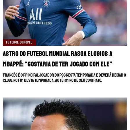
TERMOS E CONDIÇÕES
POLÍTICA DE PRIVACIDADE
POLÍTICA DE COOKIES
POLÍTICA EDITORIAL
AD CHOICES
Somos Fanáticos, assim como Futbol Sites, é
FUTEBOL EUROPEU
uma empresa pertencente à Better
Collective. Todos os direitos reservados.
Astro do futebol mundial rasga elogios a
Mbappé: “Gostaria de ter jogado com ele”
+18 |
Jogue com responsabilidade
Aplicam-se os Termos e Condições | Conteúdo
Francês é o principal jogador do PSG nesta temporada e deverá deixar o
Comercial | Ministério da Fazenda adverte: Aposta não
clube no fim desta temporada, ao término de seu contrato.
é investimento.