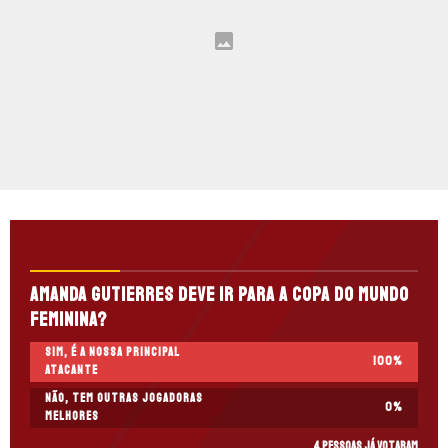
Amanda Gutierres deve ir para a Copa do Mundo
Feminina?
Sim, é a nossa principal
100
%
atacante
Não, tem outras jogadoras
0
%
melhores
4 pessoas já votaram