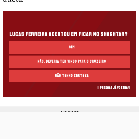
Lucas Ferreira acertou em ficar no Shakhtar?
Sim
Não, deveria ter vindo para o Cruzeiro
Não tenho certeza
11 pessoas já votaram
PUBLICIDADE