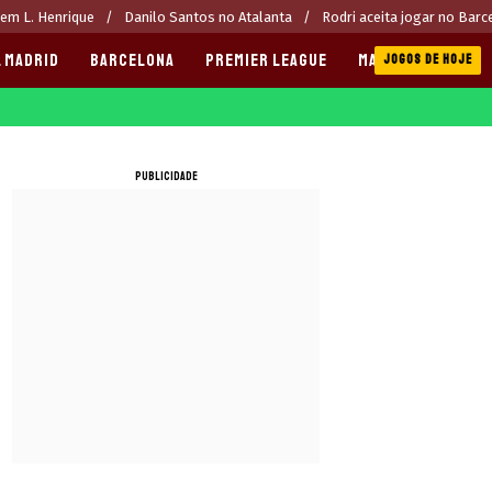
rem L. Henrique
Danilo Santos no Atalanta
Rodri aceita jogar no Barc
 MADRID
BARCELONA
PREMIER LEAGUE
MANCHESTER CITY
JOGOS DE HOJE
PUBLICIDADE