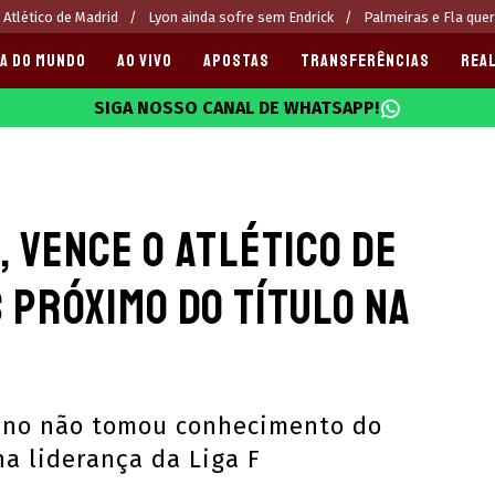
 Atlético de Madrid
Lyon ainda sofre sem Endrick
Palmeiras e Fla que
A DO MUNDO
AO VIVO
APOSTAS
TRANSFERÊNCIAS
REAL
SIGA NOSSO CANAL DE WHATSAPP!
025
 vence o Atlético de
s próximo do título na
ino não tomou conhecimento do
na liderança da Liga F