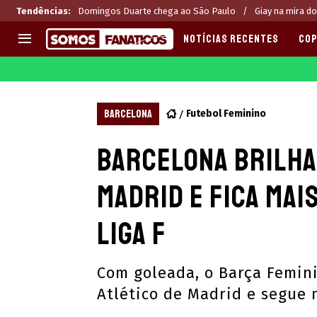
Tendências
:
Domingos Duarte chega ao São Paulo
Giay na mira do
NOTÍCIAS RECENTES
COP
EUROPA
APOSTAS
CHAMPIONS LEAGUE
Melhores sites de apostas 2
BARCELONA
Futebol Feminino
LIGUE 1
Últimas
Barcelona brilha,
LA LIGA
CASAS DE APOSTAS
PREMIER LEAGUE
CÓDIGOS e OFERTAS
Madrid e fica mai
SERIE A
APPS
BUNDESLIGA
RANKINGS
Liga F
LIGA PORTUGUESA
EUROPA LEAGUE
Com goleada, o Barça Femin
Atlético de Madrid e segue 