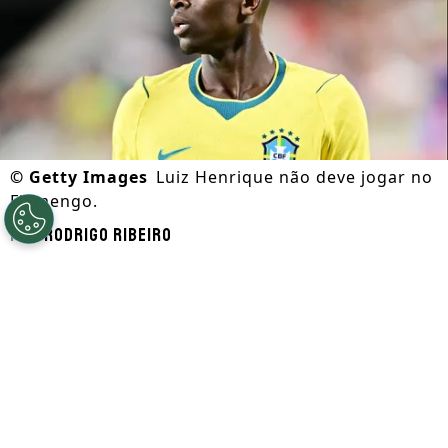
©
Getty Images
Luiz Henrique não deve jogar no
Flamengo.
Por
Rodrigo Ribeiro
Segue a gente no Google!
De acordo com informações apuradas pela
ESPN, a negociação entre Flamengo e
Zenit pela contratação do atacante Luiz