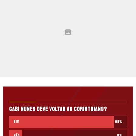
Gabi Nunes deve voltar ao Corinthians?
Sim
89
%
Não
11
%