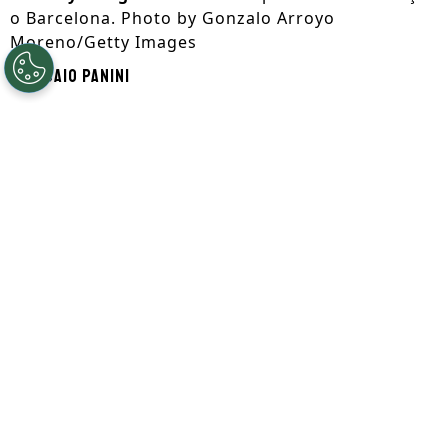
o Barcelona. Photo by Gonzalo Arroyo
Moreno/Getty Images
Por
Caio Panini
Segue a gente no Google!
Antes da
Copa do Mundo
,
Rodri iniciou
conversas com o Real Madrid
e tudo
parecia favorável para o clube da capital.
Todavia, em apenas um dia, o
Barcelona
decidiu entrar na disputa
e recebeu o sinal
verde do próprio volante do
Manchester
City
.