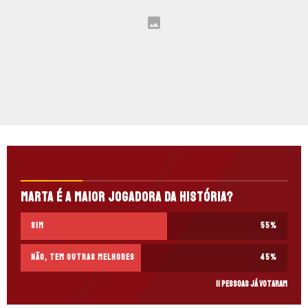
Marta é a maior jogadora da história?
Sim
55
%
Não, tem outras melhores
45
%
11 pessoas já votaram