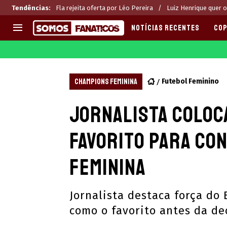
Tendências
:
Fla rejeita oferta por Léo Pereira
Luiz Henrique quer 
NOTÍCIAS RECENTES
COP
EUROPA
APOSTAS
CHAMPIONS LEAGUE
Melhores sites de apostas 2
CHAMPIONS FEMININA
Futebol Feminino
LIGUE 1
Últimas
Jornalista coloc
LA LIGA
CASAS DE APOSTAS
PREMIER LEAGUE
CÓDIGOS e OFERTAS
favorito para co
SERIE A
APPS
BUNDESLIGA
RANKINGS
Feminina
LIGA PORTUGUESA
EUROPA LEAGUE
Jornalista destaca força do 
como o favorito antes da d