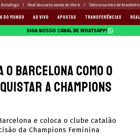
o Botafogo
Real descarta venda de Vini Jr
Talisca na mira de brasileiro
A DO MUNDO
AO VIVO
APOSTAS
TRANSFERÊNCIAS
REAL
SIGA NOSSO CANAL DE WHATSAPP!
025
a o Barcelona como o
nquistar a Champions
Barcelona e coloca o clube catalão
ecisão da Champions Feminina