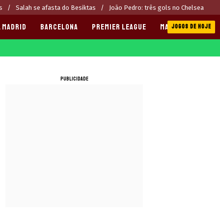
s
Salah se afasta do Besiktas
João Pedro: três gols no Chelsea
 MADRID
BARCELONA
PREMIER LEAGUE
MANCHESTER CITY
JOGOS DE HOJE
PUBLICIDADE