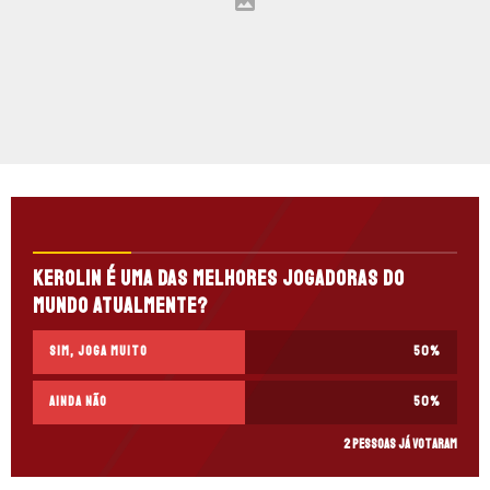
Kerolin é uma das melhores jogadoras do
mundo atualmente?
Sim, joga muito
50
%
Ainda não
50
%
2 pessoas já votaram