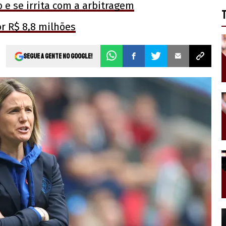
 e se irrita com a arbitragem
or R$ 8,8 milhões
Segue a gente no Google!