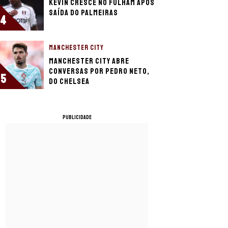
Kevin cresce no Fulham após
saída do Palmeiras
4
MANCHESTER CITY
Manchester City abre
conversas por Pedro Neto,
5
do Chelsea
PUBLICIDADE