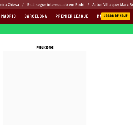
 mira Chiesa
Real segue interessado em Rodri
Aston Villa quer Marc B
 MADRID
BARCELONA
PREMIER LEAGUE
MANCHESTER CITY
JOGOS DE HOJE
PUBLICIDADE