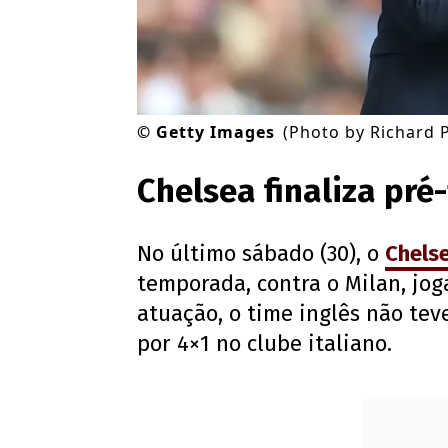
©
Getty Images
(Photo by Richard 
Chelsea finaliza pr
No último sábado (30), o
Chels
temporada, contra o Milan, jo
atuação, o time inglês não te
por 4×1 no clube italiano.