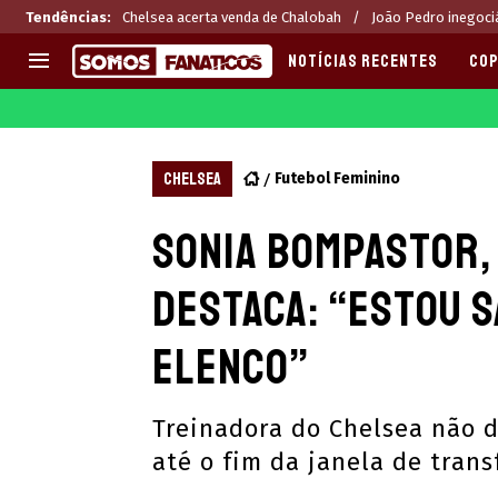
Tendências
:
Chelsea acerta venda de Chalobah
João Pedro inegoci
NOTÍCIAS RECENTES
COP
EUROPA
APOSTAS
CHAMPIONS LEAGUE
Melhores sites de apostas 2
CHELSEA
Futebol Feminino
LIGUE 1
Últimas
Sonia Bompastor, 
LA LIGA
CASAS DE APOSTAS
PREMIER LEAGUE
CÓDIGOS e OFERTAS
destaca: “Estou s
SERIE A
APPS
BUNDESLIGA
RANKINGS
elenco”
LIGA PORTUGUESA
EUROPA LEAGUE
Treinadora do Chelsea não d
até o fim da janela de trans