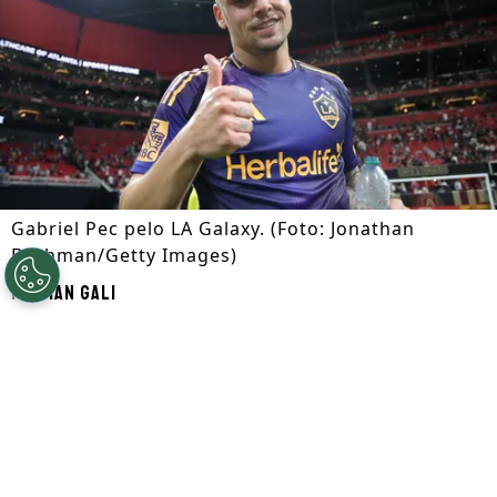
Gabriel Pec pelo LA Galaxy. (Foto: Jonathan
Bachman/Getty Images)
Por
Ian Gali
Segue a gente no Google!
Gabriel Pec
está de saída do
Los Angeles
Galaxy
. Segundo informações do