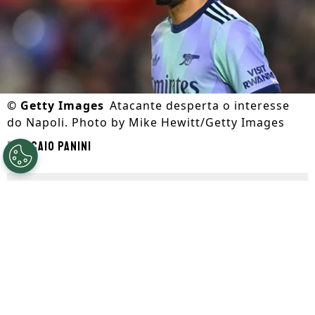
©
Getty Images
Atacante desperta o interesse
do Napoli. Photo by Mike Hewitt/Getty Images
Por
Caio Panini
Segue a gente no Google!
Gabriel Jesus
começa a movimentar o
mercado da bola neste período da janela
de transferências. Segundo divulgado