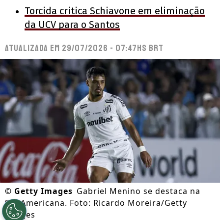
Torcida critica Schiavone em eliminação
da UCV para o Santos
Atualizada em
29/07/2026 - 07:47hs BRT
©
Getty Images
Gabriel Menino se destaca na
Sul-Americana. Foto: Ricardo Moreira/Getty
Images