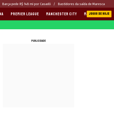
Barça pede R$ 148 mi por Casadó
Bastidores da saída de Maresca
NA
PREMIER LEAGUE
MANCHESTER CITY
MANCHESTER UNI
JOGOS DE HOJE
PUBLICIDADE