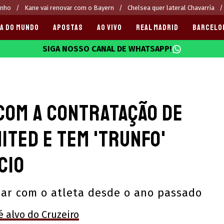
inho
Kane vai renovar com o Bayern
Chelsea quer lateral Chavarría
A DO MUNDO
APOSTAS
AO VIVO
REAL MADRID
BARCELO
SIGA NOSSO CANAL DE WHATSAPP!
025
 com a contratação de
ited e tem 'trunfo'
cio
har com o atleta desde o ano passado
 alvo do Cruzeiro