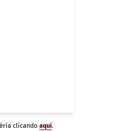
téria clicando
aqui
.