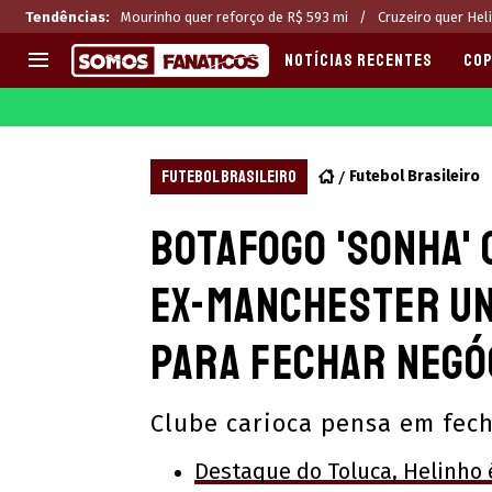
Tendências
:
Mourinho quer reforço de R$ 593 mi
Cruzeiro quer Hel
NOTÍCIAS RECENTES
COP
EUROPA
APOSTAS
CHAMPIONS LEAGUE
Melhores sites de apostas 2
FUTEBOL BRASILEIRO
Futebol Brasileiro
LIGUE 1
Últimas
Botafogo 'sonha'
LA LIGA
CASAS DE APOSTAS
PREMIER LEAGUE
CÓDIGOS e OFERTAS
ex-Manchester Un
SERIE A
APPS
BUNDESLIGA
RANKINGS
para fechar negó
LIGA PORTUGUESA
EUROPA LEAGUE
Clube carioca pensa em fec
Destaque do Toluca, Helinho é