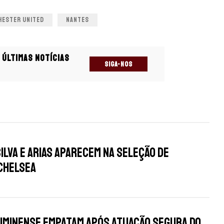
HESTER UNITED
NANTES
 últimas notícias
SIGA-NOS
s
Silva e Arias aparecem na seleção de
Chelsea
uminense empatam após atuação segura do